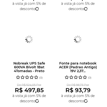
à vista já com 5% de
à vista já com 5% de
desconto
desconto
Nobreak UPS Safe
Fonte para notebook
600VA Bivolt 1Bat
ACER (Padrao Antigo)
4Tomadas - Preto
19V 2,37...
(0)
(0)
De R$ 524,05 Por
De R$ 98,73 Por
R$ 497,85
R$ 93,79
à vista já com 5% de
à vista já com 5% de
desconto
desconto