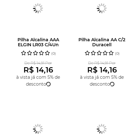
Pilha Alcalina AAA
Pilha Alcalina AA C/2
ELGIN LR03 C/4Un
Duracell
(0)
(0)
De R$ 14,91 Por
De R$ 14,91 Por
R$ 14,16
R$ 14,16
à vista já com 5% de
à vista já com 5% de
desconto
desconto