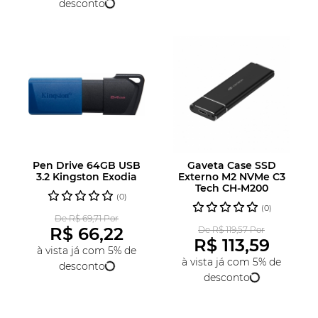
desconto
Pen Drive 64GB USB
Gaveta Case SSD
3.2 Kingston Exodia
Externo M2 NVMe C3
Tech CH-M200
(0)
(0)
De R$ 69,71 Por
R$ 66,22
De R$ 119,57 Por
R$ 113,59
à vista já com 5% de
à vista já com 5% de
desconto
desconto