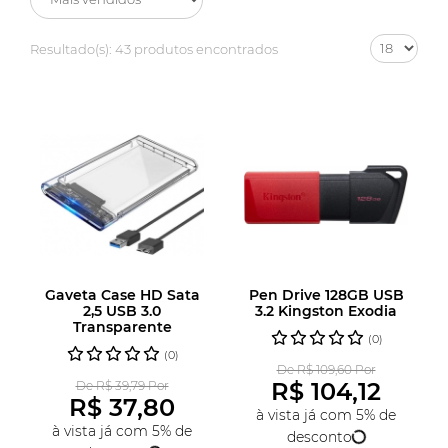
Resultado(s):
43 produtos encontrados
Gaveta Case HD Sata
Pen Drive 128GB USB
2,5 USB 3.0
3.2 Kingston Exodia
Transparente
(0)
(0)
De R$ 109,60 Por
R$ 104,12
De R$ 39,79 Por
R$ 37,80
à vista já com 5% de
à vista já com 5% de
desconto