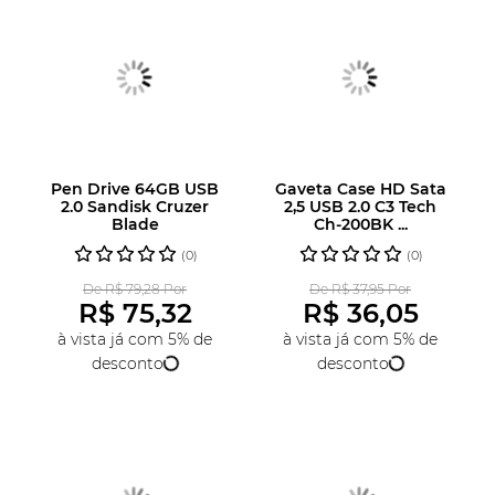
Pen Drive 64GB USB
Gaveta Case HD Sata
2.0 Sandisk Cruzer
2,5 USB 2.0 C3 Tech
Blade
Ch-200BK ...
(0)
(0)
De R$ 79,28 Por
De R$ 37,95 Por
R$ 75,32
R$ 36,05
à vista já com 5% de
à vista já com 5% de
desconto
desconto