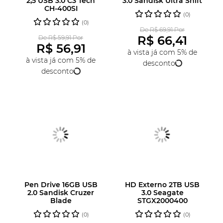
2,5 USB 3.0 C3 Tech
3.0 Sandisk Ultra Shift
CH-400SI
(0)
(0)
De R$ 69,91 Por
R$ 66,41
De R$ 59,91 Por
R$ 56,91
à vista já com 5% de
à vista já com 5% de
desconto
desconto
Pen Drive 16GB USB
HD Externo 2TB USB
2.0 Sandisk Cruzer
3.0 Seagate
Blade
STGX2000400
(0)
(0)