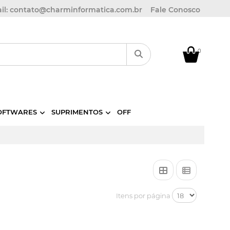
il: contato@charminformatica.com.br
Fale Conosco
0
OFTWARES
SUPRIMENTOS
OFF
Itens por página