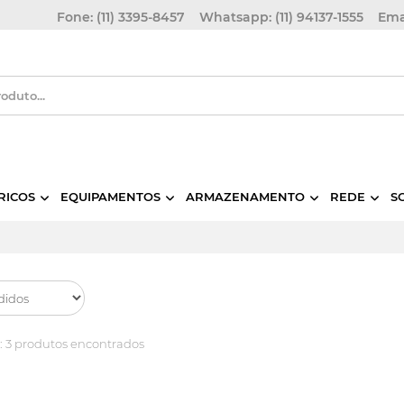
Fone: (11) 3395-8457
Whatsapp: (11) 94137-1555
Ema
RICOS
EQUIPAMENTOS
ARMAZENAMENTO
REDE
S
:
3 produtos encontrados