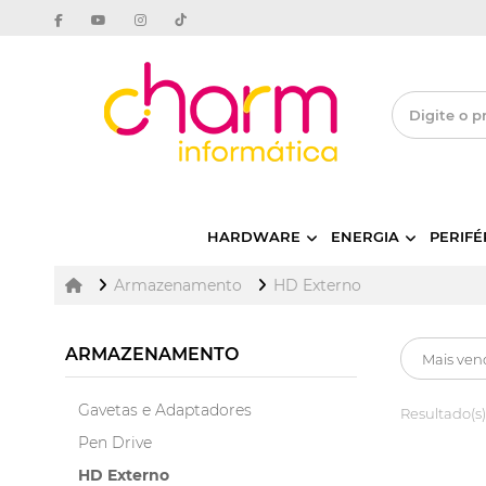
HARDWARE
ENERGIA
PERIFÉ
Armazenamento
HD Externo
ARMAZENAMENTO
Gavetas e Adaptadores
Resultado(s)
Pen Drive
HD Externo