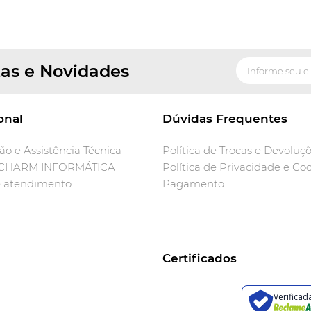
tas e Novidades
onal
Dúvidas Frequentes
o e Assistência Técnica
Política de Trocas e Devoluç
 CHARM INFORMÁTICA
Política de Privacidade e Co
e atendimento
Pagamento
Certificados
Verificad