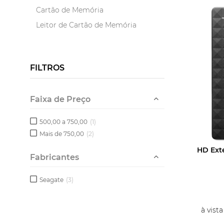
Cartão de Memória
Leitor de Cartão de Memória
FILTROS
Faixa de Preço
500,00 a 750,00
(1)
Mais de 750,00
(2)
HD Ext
Fabricantes
Seagate
(3)
à vist