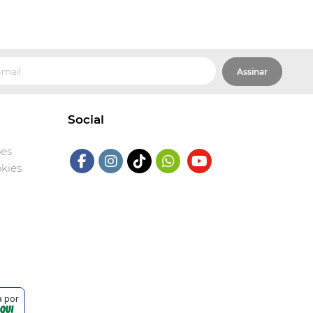
Assinar
Social
ões
okies
a por