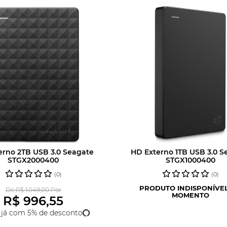
erno 2TB USB 3.0 Seagate
HD Externo 1TB USB 3.0 S
STGX2000400
STGX1000400
(0)
(0)
PRODUTO INDISPONÍVE
De R$ 1.049,00 Por
MOMENTO
R$ 996,55
a já com 5% de desconto